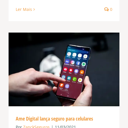
Ler Mais
0
Ame Digital lança seguro para celulares
Por
ZanckSeguros
|
11/03/2021