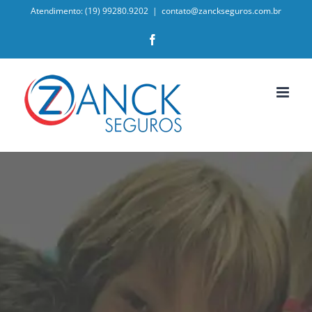
Skip
Atendimento: (19) 99280.9202
|
contato@zanckseguros.com.br
to
Facebook
content